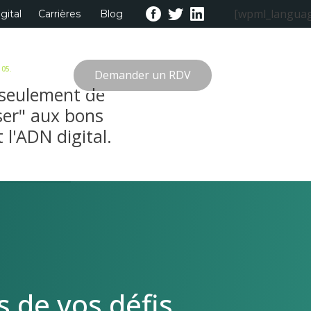
[wpml_languag
gital
Carrières
Blog
05.
Demander un RDV
Contact
s seulement de
iser" aux bons
 l'ADN digital.
s de vos défis