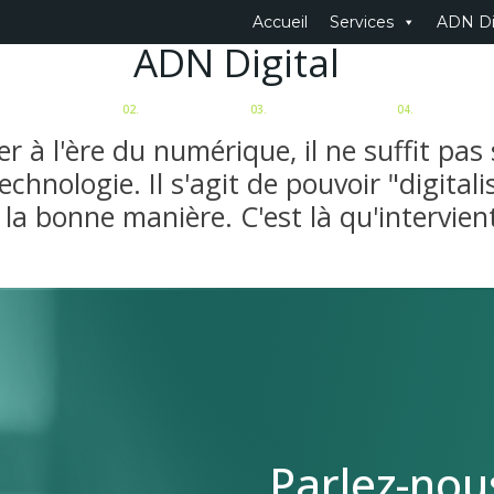
Accueil
Services
ADN Di
ADN Digital
02.
03.
04.
et Ventes
Industries
Notre approche
A propos
r à l'ère du numérique, il ne suffit pa
technologie. Il s'agit de pouvoir "digital
 la bonne manière. C'est là qu'intervient
Parlez-nou