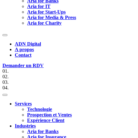
Aria for Banks
Aria for IT
Aria for Start-Ups
Aria for Media & Press
Aria for Charity
ADN Digital
A propos
Contact
Demander un RDV
01.
02.
03.
04.
Services
Technologie
Prospection et Ventes
Expérience Client
Industries
Aria for Banks
Aria for Insurance